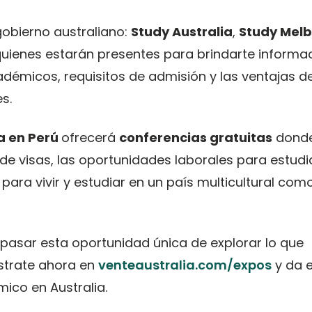
gobierno australiano:
Study Australia
,
Study Mel
quienes estarán presentes para brindarte informa
démicos, requisitos de admisión y las ventajas d
s.
a en Perú
ofrecerá
conferencias gratuitas
dond
de visas, las oportunidades laborales para estudi
para vivir y estudiar en un país multicultural com
pasar esta oportunidad única de explorar lo que
ístrate ahora en
venteaustralia.com/expos
y da e
ico en Australia.