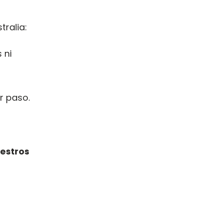
ralia:
 ni
r paso.
estros