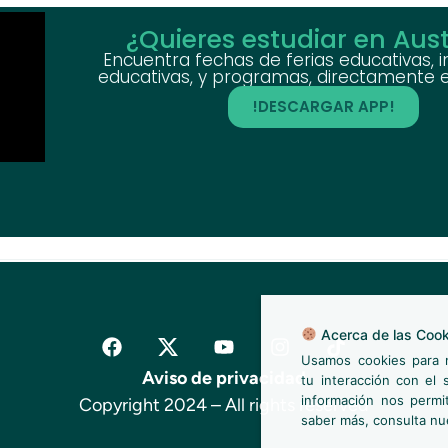
¿Quieres estudiar en Aust
Encuentra fechas de ferias educativas, i
educativas, y programas, directamente en
!DESCARGAR APP!
Acerca de las Cook
Usamos cookies para m
Aviso de privacidad
tu interacción con el s
información nos permi
Copyright 2024 – All rights reserved
saber más, consulta n