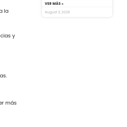
VER MÁS »
a la
August 3, 2026
cias y
as.
cer más