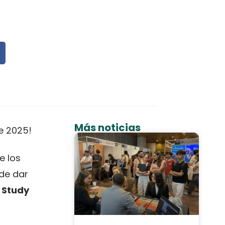
Más noticias
e 2025!
e los
 de dar
r Study