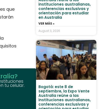
instituciones australianas,
conferencias exclusivas y
les que
orientación para estudiar
starán
en Australia
VER MÁS »
August 3, 2026
la
quisitos
ralia?
nstituciones
 tu celular.
Bogotá: este 8 de
septiembre, la Expo Vente
Australia reúne a las
instituciones australianas,
conferencias exclusivas y
orientación para estudiar